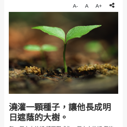
A-
A
A+
澆灌一顆種子，讓他長成明
日遮蔭的大樹。